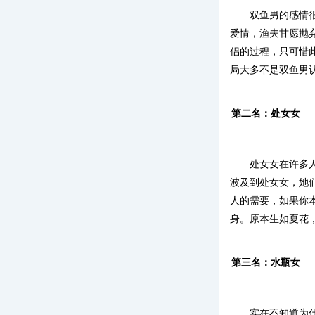
双鱼男的感情
爱情，渔夫甘愿抛
侣的过程，只可惜
局大多不是双鱼男
第二名：处女女
处女女在许多
波及到处女女，她
人的需要，如果你
身。原本生如夏花
第三名：水瓶女
实在不知道为