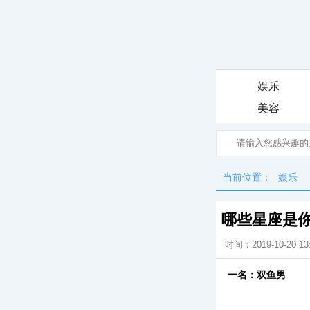
娱乐
美容
当前位置：
娱乐
哪些星座是
时间：2019-10-20 13
一名：双鱼男