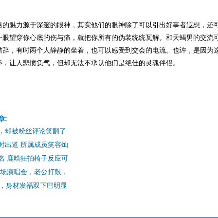
男的魅力源于深邃的眼神，其实他们的眼神除了可以引出好事者遐想，还
一眼望穿你心底的伤与痛，就把你所有的伪装统统瓦解。和天蝎男的交流
措辞，有时两个人静静的坐着，也可以感受到交会的电流。也许，是因为
怀，让人悲愤负气，但却无法不承认他们是绝佳的灵魂伴侣。
章:
，却被粉丝评论笑翻了
时出道 所属成员笑容灿
名 鹿晗狂拍椅子反应可
一场演唱会，老公打鼓，
身，身材发福双下巴明显